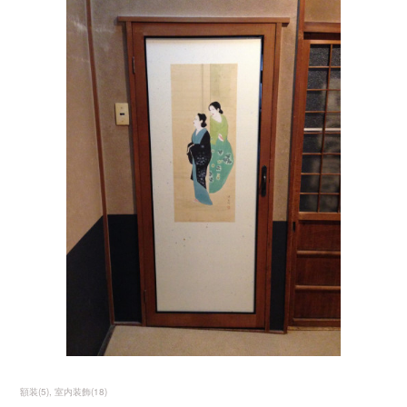
額装
(
5
)
室内装飾
(
18
)