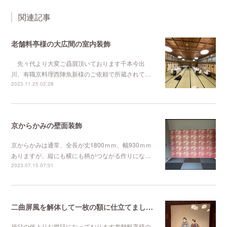
関連記事
老舗料亭様の大広間の室内装飾
先々代より大変ご贔屓頂いております千本今出
川、有職京料理西陣魚新様のご依頼で所蔵されて…
2023.11.25 02:28
京からかみの壁面装飾
京からかみは通常、全長が丈1800ｍｍ、幅930ｍｍ
ありますが、縦にも横にも柄がつながる作りにな…
2023.07.15 07:01
二曲屏風を解体して一枚の額に仕立てました。
祖父の代よりお世話になっております老舗料亭様の