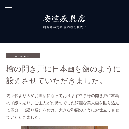
2016.06.10 21:21
檜の開き戸に日本画を額のように
設えさせていただきました。
先々代より大変お世話になっております料亭様の開き戸に本鳥
の子紙を貼り、ご主人がお持ちでした綺麗な美人画を貼り込ん
で四分一（廻り縁）を付け、大きな和額のようにお仕立てさせ
ていただきました。