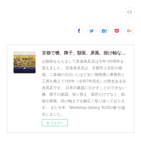
京都で襖、障子、額装、屏風、掛け軸なら安達表具店
お陰様をもちまして安達表具店は今年100周年を
迎えました。 安達表具店は、京都市上京区の南
端、二条城の北沿いにほど近い猪熊通に事務所と
工房を構えて100年（令和7年現在）の歴史ある京
表具店です。 日本の建築に欠かすことのできない
襖、障子の新調、張り替え、製作だけでなく、額
装や屏風、掛け軸までを幅広く取り扱っておりま
す。 また今年、Workshop Gallery "KUSU庵”が誕
生しました。
フォロー