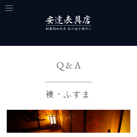
Q & A
襖・ふすま