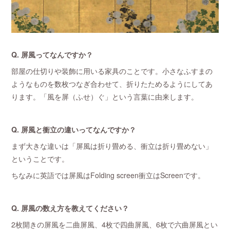
Q. 屏風ってなんですか？
部屋の仕切りや装飾に用いる家具のことです。小さなふすまの
ようなものを数枚つなぎ合わせて、折りたためるようにしてあ
ります。「風を屏（ふせ）ぐ」という言葉に由来します。
Q. 屏風と衝立の違いってなんですか？
まず大きな違いは「屏風は折り畳める、衝立は折り畳めない」
ということです。
ちなみに英語では屏風はFolding screen衝立はScreenです。
Q. 屏風の数え方を教えてください？
2枚開きの屏風を二曲屏風、4枚で四曲屏風、6枚で六曲屏風とい