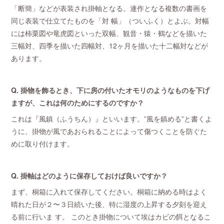
「断簡」などが表装され掛軸となる。連作となる複数の書画を
同じ表装で仕立てたものを「対 幅」（ついふく）とよぶ。対幅
には柿栗図や竜虎図といった双幅、観音・猿・鶴などを描いた
三幅対、四季を描いた四幅対、12ヶ月を描いた十二幅対などが
あります。
Q. 掛物を飾るとき、下に房の付いたオモリのようなものを下げ
ますが、これは何のためにするのですか？
これは『風鎮（ふうちん）』といいます。”風を鎮める”と書くよ
うに、掛物が風であおられることによって傷つくことを防ぐた
めに取り付けます。
Q. 掛軸はどのように保存しておけば良いですか？
まず、桐箱に入れて保存してください。桐箱に納める時はよく
晴れた日が２〜３日続いた後、特に湿度の上昇する夕刻を迎え
る前に行いま す。 このとき掛物について埃はカビの餌となるこ