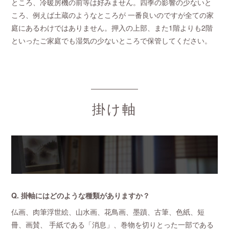
ところ、冷暖房機の前等は好みません。四季の影響の少ないと
ころ、例えば土蔵のようなところが 一番良いのですが全ての家
庭にあるわけではありません。押入の上部、また1階よりも2階
といったご家庭でも湿気の少ないところで保管してください。
掛け軸
Q. 掛軸にはどのような種類がありますか？
仏画、肉筆浮世絵、山水画、花鳥画、墨蹟、古筆、色紙、短
冊、画賛、 手紙である「消息」、巻物を切りとった一部である