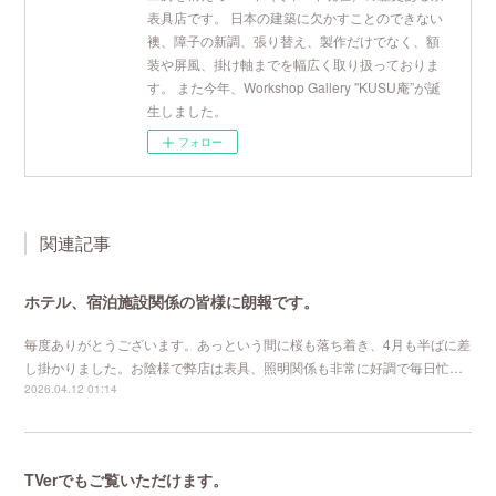
表具店です。 日本の建築に欠かすことのできない
襖、障子の新調、張り替え、製作だけでなく、額
装や屏風、掛け軸までを幅広く取り扱っておりま
す。 また今年、Workshop Gallery "KUSU庵”が誕
生しました。
フォロー
関連記事
ホテル、宿泊施設関係の皆様に朗報です。
毎度ありがとうございます。あっという間に桜も落ち着き、4月も半ばに差
し掛かりました。お陰様で弊店は表具、照明関係も非常に好調で毎日忙…
2026.04.12 01:14
TVerでもご覧いただけます。