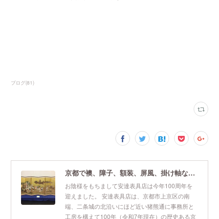
ブログ
(
81
)
京都で襖、障子、額装、屏風、掛け軸なら安達表具店
お陰様をもちまして安達表具店は今年100周年を
迎えました。 安達表具店は、京都市上京区の南
端、二条城の北沿いにほど近い猪熊通に事務所と
工房を構えて100年（令和7年現在）の歴史ある京