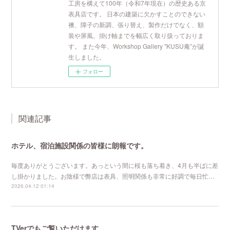
工房を構えて100年（令和7年現在）の歴史ある京
表具店です。 日本の建築に欠かすことのできない
襖、障子の新調、張り替え、製作だけでなく、額
装や屏風、掛け軸までを幅広く取り扱っておりま
す。 また今年、Workshop Gallery "KUSU庵”が誕
生しました。
フォロー
関連記事
ホテル、宿泊施設関係の皆様に朗報です。
毎度ありがとうございます。あっという間に桜も落ち着き、4月も半ばに差
し掛かりました。お陰様で弊店は表具、照明関係も非常に好調で毎日忙…
2026.04.12 01:14
TVerでもご覧いただけます。