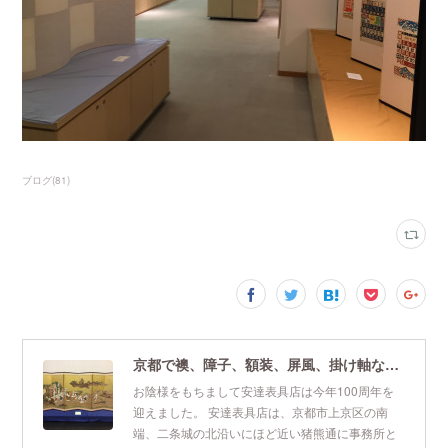
ブログ
(
81
)
京都で襖、障子、額装、屏風、掛け軸なら安達表具店
お陰様をもちまして安達表具店は今年100周年を
迎えました。 安達表具店は、京都市上京区の南
端、二条城の北沿いにほど近い猪熊通に事務所と