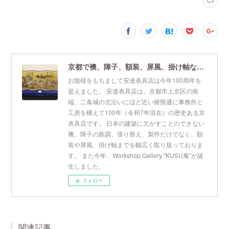
京都で襖、障子、額装、屏風、掛け軸なら安達表具店
お陰様をもちまして安達表具店は今年100周年を
迎えました。 安達表具店は、京都市上京区の南
端、二条城の北沿いにほど近い猪熊通に事務所と
工房を構えて100年（令和7年現在）の歴史ある京
表具店です。 日本の建築に欠かすことのできない
襖、障子の新調、張り替え、製作だけでなく、額
装や屏風、掛け軸までを幅広く取り扱っておりま
す。 また今年、Workshop Gallery "KUSU庵”が誕
生しました。
フォロー
関連記事