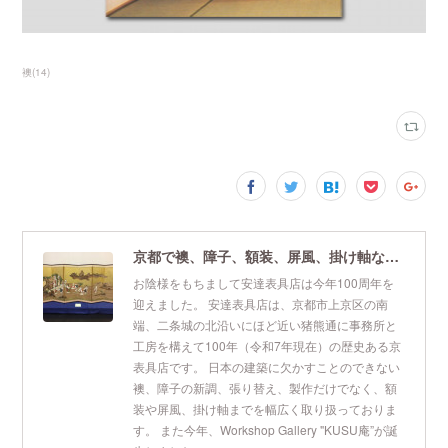
襖
(
14
)
京都で襖、障子、額装、屏風、掛け軸なら安達表具店
お陰様をもちまして安達表具店は今年100周年を
迎えました。 安達表具店は、京都市上京区の南
端、二条城の北沿いにほど近い猪熊通に事務所と
工房を構えて100年（令和7年現在）の歴史ある京
表具店です。 日本の建築に欠かすことのできない
襖、障子の新調、張り替え、製作だけでなく、額
装や屏風、掛け軸までを幅広く取り扱っておりま
す。 また今年、Workshop Gallery "KUSU庵”が誕