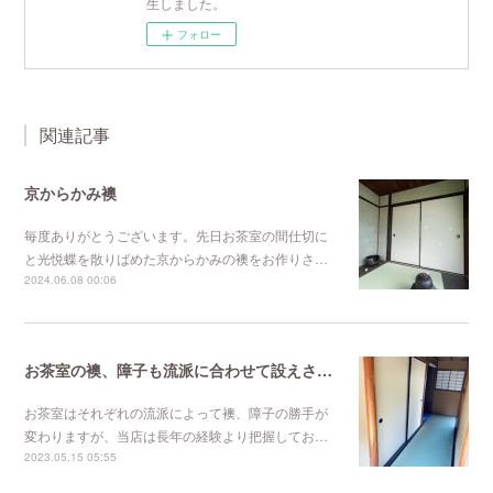
生しました。
フォロー
関連記事
京からかみ襖
毎度ありがとうございます。先日お茶室の間仕切に
と光悦蝶を散りばめた京からかみの襖をお作りさ…
2024.06.08 00:06
お茶室の襖、障子も流派に合わせて設えさせていただきます。
お茶室はそれぞれの流派によって襖、障子の勝手が
変わりますが、当店は長年の経験より把握してお…
2023.05.15 05:55