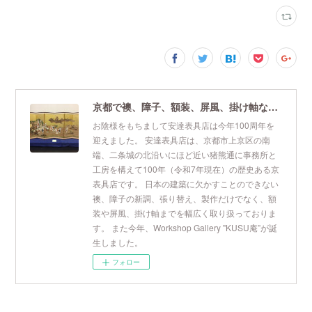
京都で襖、障子、額装、屏風、掛け軸なら安達表具店
お陰様をもちまして安達表具店は今年100周年を
迎えました。 安達表具店は、京都市上京区の南
端、二条城の北沿いにほど近い猪熊通に事務所と
工房を構えて100年（令和7年現在）の歴史ある京
表具店です。 日本の建築に欠かすことのできない
襖、障子の新調、張り替え、製作だけでなく、額
装や屏風、掛け軸までを幅広く取り扱っておりま
す。 また今年、Workshop Gallery "KUSU庵”が誕
生しました。
フォロー