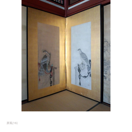
屏風
(
16
)