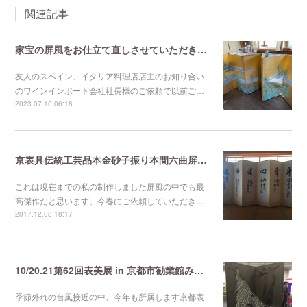
関連記事
家宝の屏風をお仕立て直しさせていただきました。
友人のスペイン、イタリア料理店店主のお知り合い
のワインインポート会社社長様のご依頼で以前ご…
2023.07.10 06:18
京表具伝統工芸品本金砂子振り本間六曲屏風半双
これは現在までの私の制作しました屏風の中でも最
高傑作だと思います。今春にご依頼していただき…
2017.12.08 18:17
10/20.21第62回表美展 in 京都市勧業館みやこメッセ開催
季節外れの台風接近の中、今年も所属します京都表