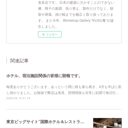
表具店です。 日本の建築に欠かすことのできない
襖、障子の新調、張り替え、製作だけでなく、額
装や屏風、掛け軸までを幅広く取り扱っておりま
す。 また今年、Workshop Gallery "KUSU庵”が誕
生しました。
フォロー
関連記事
ホテル、宿泊施設関係の皆様に朗報です。
毎度ありがとうございます。あっという間に桜も落ち着き、4月も半ばに差
し掛かりました。お陰様で弊店は表具、照明関係も非常に好調で毎日忙…
2026.04.12 01:14
東京ビッグサイト”国際ホテル＆レストランショー