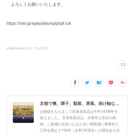
よろしくお願いいたします。
https://tver.jp/episodes/epiptq41uk
englishversion
(
13
)
ブログ
(
81
)
京都で襖、障子、額装、屏風、掛け軸なら安達表具店
お陰様をもちまして安達表具店は今年100周年を
迎えました。 安達表具店は、京都市上京区の南
端、二条城の北沿いにほど近い猪熊通に事務所と
工房を構えて100年（令和7年現在）の歴史ある京