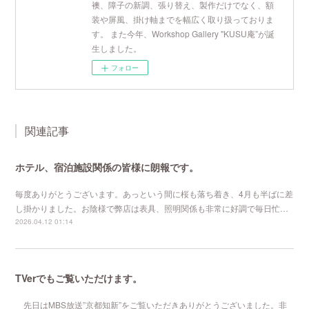
襖、障子の新調、張り替え、製作だけでなく、額
装や屏風、掛け軸までを幅広く取り扱っておりま
す。 また今年、Workshop Gallery "KUSU庵”が誕
生しました。
フォロー
関連記事
ホテル、宿泊施設関係の皆様に朗報です。
毎度ありがとうございます。あっという間に桜も落ち着き、4月も半ばに差
し掛かりました。お陰様で弊店は表具、照明関係も非常に好調で毎日忙…
2026.04.12 01:14
TVerでもご覧いただけます。
先日はMBS放送”京都知新”をご覧いただきありがとうございました。非