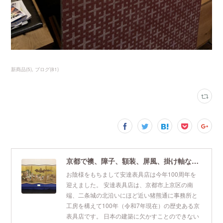
新商品
(
5
)
ブログ
(
81
)
京都で襖、障子、額装、屏風、掛け軸なら安達表具店
お陰様をもちまして安達表具店は今年100周年を
迎えました。 安達表具店は、京都市上京区の南
端、二条城の北沿いにほど近い猪熊通に事務所と
工房を構えて100年（令和7年現在）の歴史ある京
表具店です。 日本の建築に欠かすことのできない