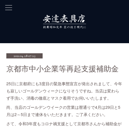
2021.04.28 07:23
京都市中小企業等再起支援補助金
25日に京都府にも3度目の緊急事態宣言が発出されまして、今年
も寂しいゴールデンウィークになりそうですね。当店は変わら
ず手洗い、消毒の徹底とマスク着用でお伺いいたします。
尚、当店のゴールデンウイークの営業は暦通りで4月は29日と5
月は2～5日まで連休をいただきます。ご了承ください。
さて、令和3年度もコロナ禍支援として京都市さんから補助金が