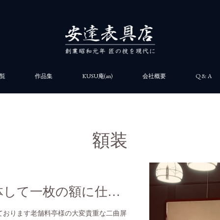
覧
作品集
KUSU庵(an)
会社概要
Q & A
額装
二曲屏風を解体して一枚の額に仕立てました。
ております老舗料亭様の大変貴重な二曲屏