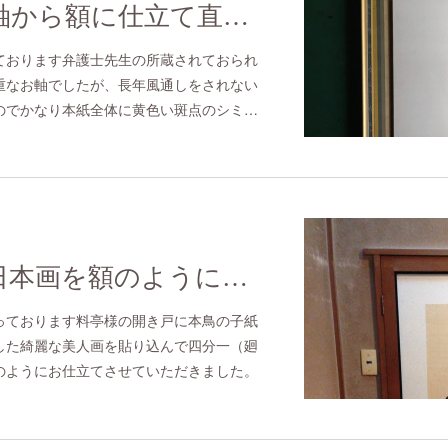
古くなったお軸から額に仕立て直しをさせていただきました。
ております弁護士先生の所蔵されておられ
重なお軸でしたが、長年風通しをされない
のでかなり本紙全体に黄色い斑点のシミ…
檜の開き戸に日本画を額のように設えさせていただきました。
っております料亭様の開き戸に本鳥の子紙
した綺麗な美人画を貼り込んで四分一（廻
のようにお仕立てさせていただきました。