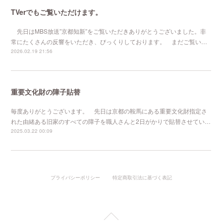
TVerでもご覧いただけます。
先日はMBS放送”京都知新”をご覧いただきありがとうございました。非
常にたくさんの反響をいただき、びっくりしております。 まだご覧い…
2026.02.19 21:56
重要文化財の障子貼替
毎度ありがとうございます。 先日は京都の鞍馬にある重要文化財指定さ
れた由緒ある旧家のすべての障子を職人さんと2日がかりで貼替させてい…
2025.03.22 00:09
プライバシーポリシー
特定商取引法に基づく表記