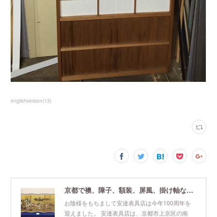
englishversion
(
13
)
京都で襖、障子、額装、屏風、掛け軸なら安達表具店
お陰様をもちまして安達表具店は今年100周年を
迎えました。 安達表具店は、京都市上京区の南