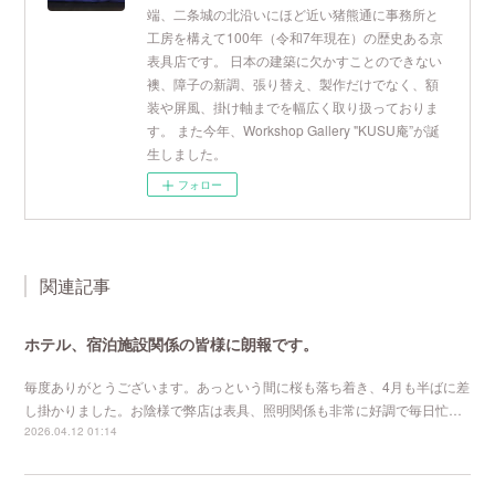
端、二条城の北沿いにほど近い猪熊通に事務所と
工房を構えて100年（令和7年現在）の歴史ある京
表具店です。 日本の建築に欠かすことのできない
襖、障子の新調、張り替え、製作だけでなく、額
装や屏風、掛け軸までを幅広く取り扱っておりま
す。 また今年、Workshop Gallery "KUSU庵”が誕
生しました。
フォロー
関連記事
ホテル、宿泊施設関係の皆様に朗報です。
毎度ありがとうございます。あっという間に桜も落ち着き、4月も半ばに差
し掛かりました。お陰様で弊店は表具、照明関係も非常に好調で毎日忙…
2026.04.12 01:14