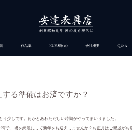
覧
作品集
KUSU庵(an)
会社概要
Q & A
迎えする準備はお済ですか？
。
ももう少しです。何かとあわただしい時期がやってまいりました。
障子、襖を綺麗にして新年をお迎えしませんか？お正月はご親戚がお